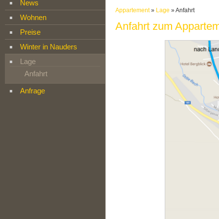
News
Appartement
»
Lage
»
Anfahrt
Wohnen
Anfahrt zum Appart
Preise
Winter in Nauders
Lage
Anfahrt
Anfrage