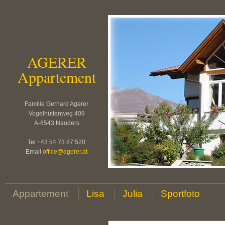
AGERER
Appartement
Familie Gerhard Agerer
Vogelhüttenweg 409
A-6543 Nauders
Tel +43 54 73 87 520
Email
office
@
agerer.at
Appartement
Lisa
Julia
Sportfoto