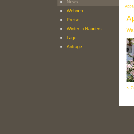
News
Appa
Wohnen
A
Preise
Winter in Nauders
War
Lage
Anfrage
<- Z