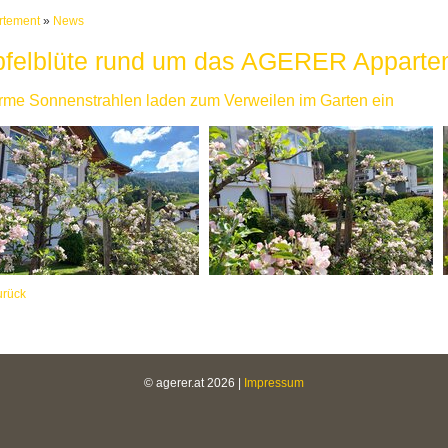
rtement
»
News
pfelblüte rund um das AGERER Apparte
me Sonnenstrahlen laden zum Verweilen im Garten ein
urück
© agerer.at 2026
|
Impressum