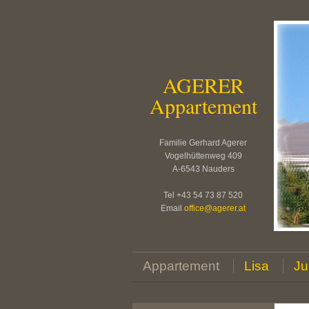
AGERER
Appartement
Familie Gerhard Agerer
Vogelhüttenweg 409
A-6543 Nauders
Tel +43 54 73 87 520
Email
office
@
agerer.at
Appartement
Lisa
Ju