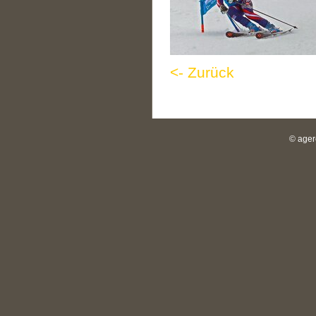
<- Zurück
© ager