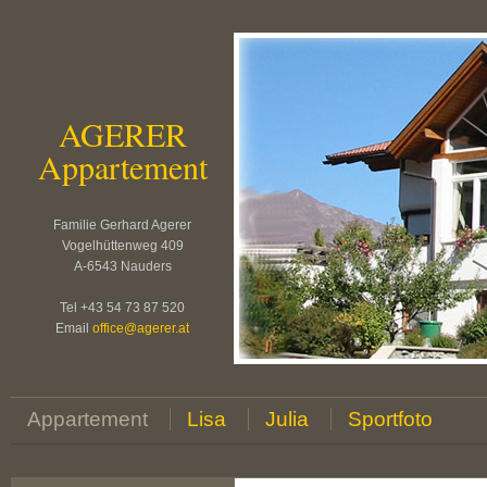
AGERER
Appartement
Familie Gerhard Agerer
Vogelhüttenweg 409
A-6543 Nauders
Tel +43 54 73 87 520
Email
office
@
agerer.at
Appartement
Lisa
Julia
Sportfoto