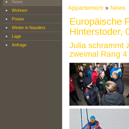
News
Appartement
»
News
Wohnen
Europäische P
Preise
Winter in Nauders
Hinterstoder, 
Lage
Julia schrammt z
Anfrage
zweimal Rang 4 -