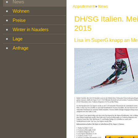
News
Appartement
»
News
Wohnen
DH/SG Italien. Me
Preise
2015
Winter in Nauders
Lage
Lisa im SuperG knapp an Med
Anfrage