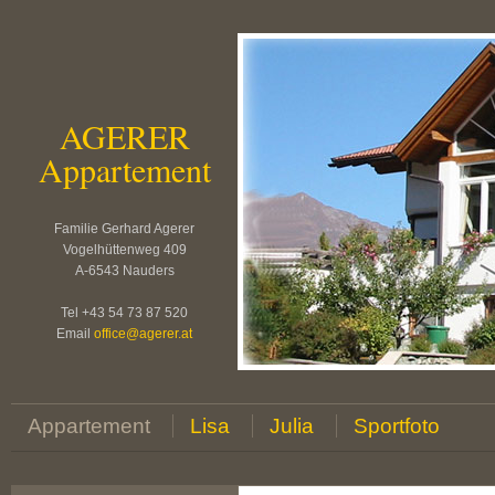
AGERER
Appartement
Familie Gerhard Agerer
Vogelhüttenweg 409
A-6543 Nauders
Tel +43 54 73 87 520
Email
office
@
agerer.at
Appartement
Lisa
Julia
Sportfoto