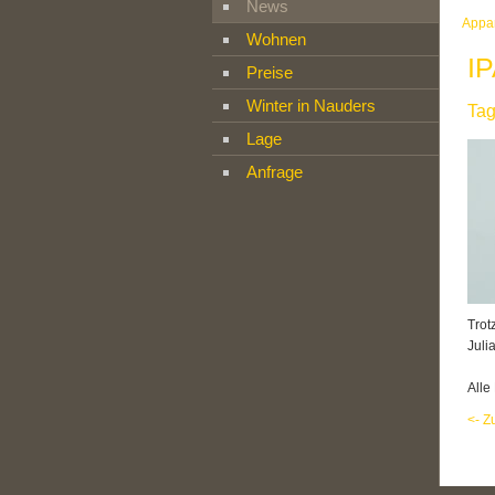
News
Appa
Wohnen
I
Preise
Winter in Nauders
Tag
Lage
Anfrage
Trot
Juli
Alle
<- Z