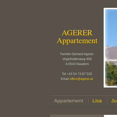
AGERER
Appartement
Familie Gerhard Agerer
Vogelhüttenweg 409
A-6543 Nauders
Tel +43 54 73 87 520
Email
office
@
agerer.at
Appartement
Lisa
Ju