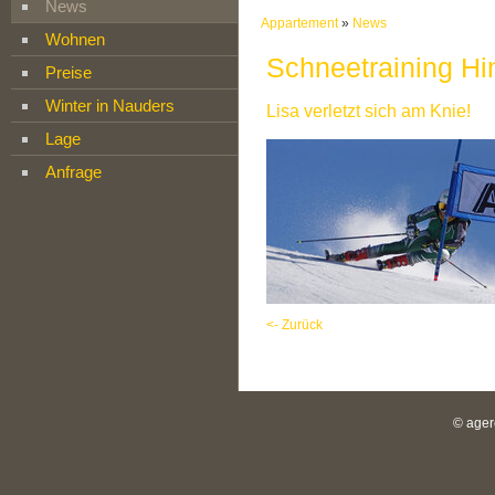
News
Appartement
»
News
Wohnen
Schneetraining Hin
Preise
Winter in Nauders
Lisa verletzt sich am Knie!
Lage
Anfrage
<- Zurück
© ager