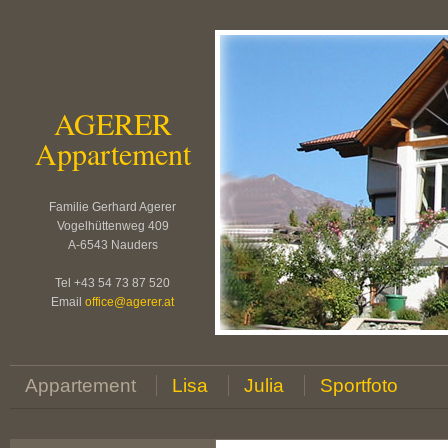
AGERER
Appartement
Familie Gerhard Agerer
Vogelhüttenweg 409
A-6543 Nauders
Tel +43 54 73 87 520
Email
office
@
agerer.at
Appartement
Lisa
Julia
Sportfoto